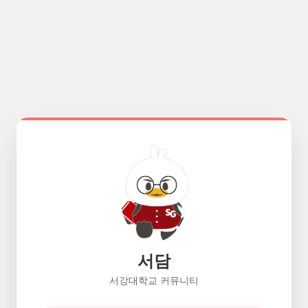
서담
서강대학교 커뮤니티