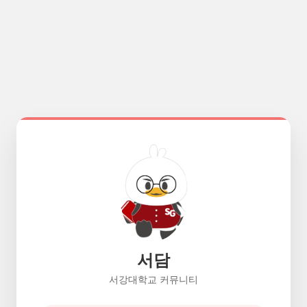
서담
서강대학교 커뮤니티