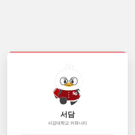
서담
서강대학교 커뮤니티