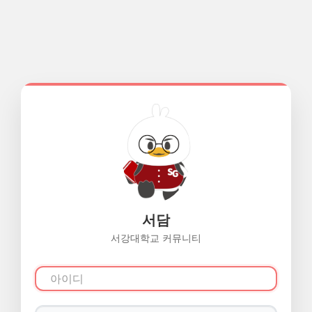
서담
서강대학교 커뮤니티