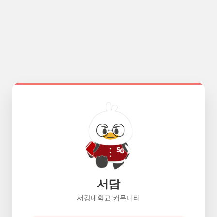
서담
서강대학교 커뮤니티