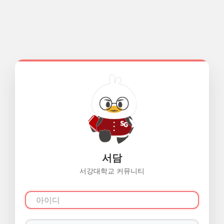
서담
서강대학교 커뮤니티