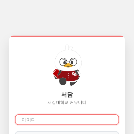
서담
서강대학교 커뮤니티