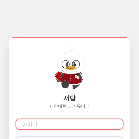
서담
서강대학교 커뮤니티