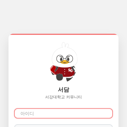
서담
서강대학교 커뮤니티