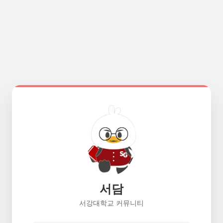
서담
서강대학교 커뮤니티