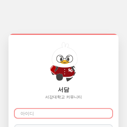
서담
서강대학교 커뮤니티