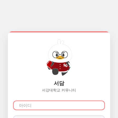
서담
서강대학교 커뮤니티