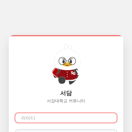
서담
서강대학교 커뮤니티