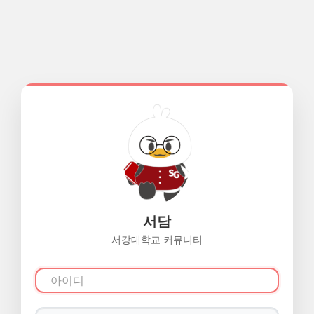
서담
서강대학교 커뮤니티