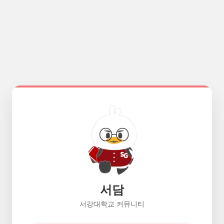
서담
서강대학교 커뮤니티