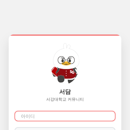
서담
서강대학교 커뮤니티