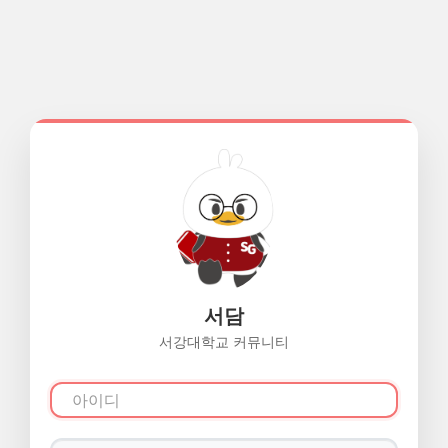
서담
서강대학교 커뮤니티