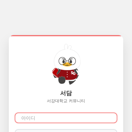
서담
서강대학교 커뮤니티