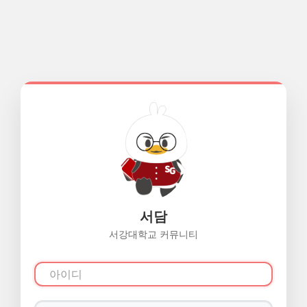
서담
서강대학교 커뮤니티