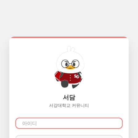
서담
서강대학교 커뮤니티