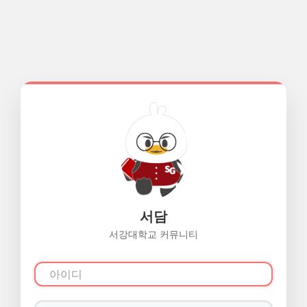
서담
서강대학교 커뮤니티