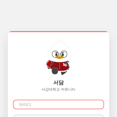
서담
서강대학교 커뮤니티