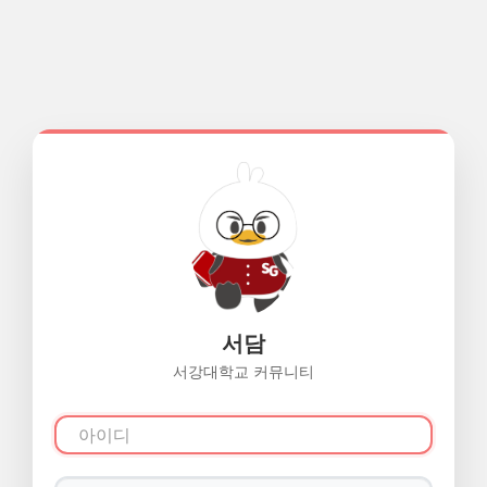
서담
서강대학교 커뮤니티