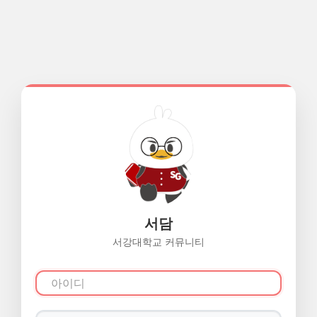
서담
서강대학교 커뮤니티