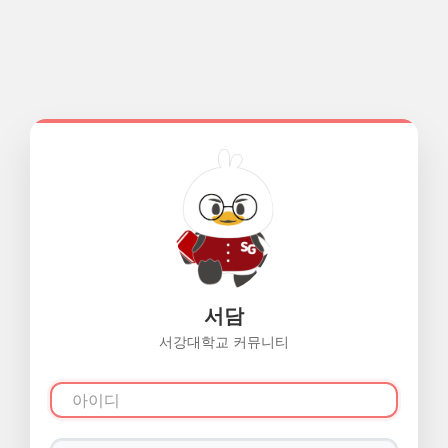
서담
서강대학교 커뮤니티