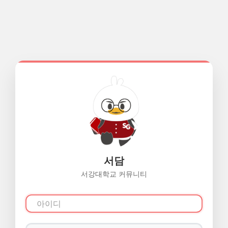
서담
서강대학교 커뮤니티