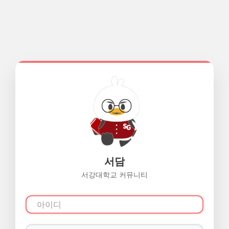
서담
서강대학교 커뮤니티