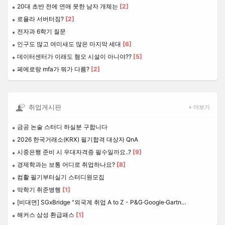
20대 초반 전에 연애 못한 남자 개체는
[2]
로욜라 서버터짐?
[2]
전자과 6학기 질문
인구도 많고 여미새도 많은 마지막 세대
[6]
데이터센터가 이래도 혐오 시설이 아니야??
[5]
페에로랑 mfa가 뭐가 다름?
[2]
취업게시판
+ 더보기
금공 논술 스터디 하실분 구합니다
2026 한국거래소(KRX) 필기합격 대상자 QnA
시중은행 준비 시 우대자격증 필수일까요..?
[9]
경제학과는 보통 어디로 취업하나요?
[8]
컴활 필기부터실기 스터디원모집
막학기 취준병행
[1]
[비대면] SGxBridge "외국계 취업 A to Z - P&G·Google·Gartner를 경험한 현직자가 들려주는 외국계 취업 전략과 커리어 성장법"
해커스 삼성 환급패스
[1]