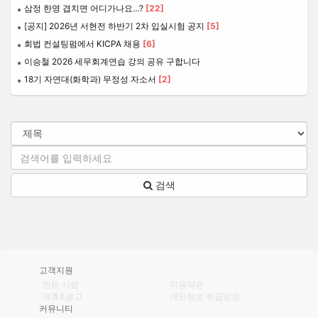
삼정 한영 겹치면 어디가나요…?
[22]
[공지] 2026년 서현전 하반기 2차 입실시험 공지
[5]
회법 컨설팅펌에서 KICPA 채용
[6]
이승철 2026 세무회계연습 강의 공유 구합니다
18기 자연대(화학과) 무정성 자소서
[2]
검색
고객지원
만든 사람
이용약관
제휴&광고
개인정보 취급방침
커뮤니티