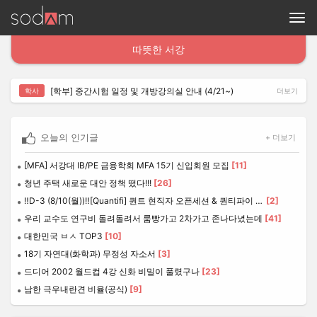
서담 - 서강대 커뮤니티
서강대생의 캠퍼스 라이프, 서담에서 시작하세요. 학교 소식부터 강의평가
따뜻한 서강
[학부] 중간시험 일정 및 개방강의실 안내 (4/21~)
학사
더보기
오늘의 인기글
+ 더보기
[MFA] 서강대 IB/PE 금융학회 MFA 15기 신입회원 모집
[11]
청년 주택 새로운 대안 정책 떴다!!!
[26]
‼️D-3 (8/10(월))‼️[Quantifi] 퀀트 현직자 오픈세션 & 퀀티파이 7기 리크루팅 설명회
[2]
우리 교수도 연구비 돌려돌려서 룸빵가고 2차가고 존나다녔는데
[41]
대한민국 ㅂㅅ TOP3
[10]
18기 자연대(화학과) 무정성 자소서
[3]
드디어 2002 월드컵 4강 신화 비밀이 풀렸구나
[23]
남한 극우내란견 비율(공식)
[9]