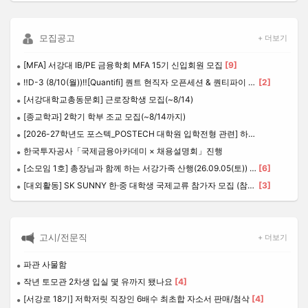
모집공고
+ 더보기
[MFA] 서강대 IB/PE 금융학회 MFA 15기 신입회원 모집
[9]
‼️D-3 (8/10(월))‼️[Quantifi] 퀀트 현직자 오픈세션 & 퀀티파이 7기 리크루팅 설명회
[2]
[서강대학교총동문회] 근로장학생 모집(~8/14)
[종교학과] 2학기 학부 조교 모집(~8/14까지)
[2026-27학년도 포스텍_POSTECH 대학원 입학전형 관련] 하반기 온라인 설명회
한국투자공사「국제금융아카데미 × 채용설명회」진행
[소모임 1호] 총장님과 함께 하는 서강가족 산행(26.09.05(토)) - 함께 하실 재학생 후배님들을 모십니다.
[6]
[대외활동] SK SUNNY 한·중 대학생 국제교류 참가자 모집 (참가비 전액 지원)
[3]
고시/전문직
+ 더보기
파관 사물함
작년 토모관 2차생 입실 몇 유까지 됐나요
[4]
[서강로 18기] 저학저릿 직장인 6배수 최초합 자소서 판매/첨삭
[4]