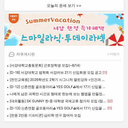
오늘의 운세 보기 >>
자유게시판
+ 더보기
[서강대학교총동문회] 근로장학생 모집(~8/14)
[D-18] 서강대학교 법학회 서강러브 21기 신입회원 모집 공고
[1]
[전인교육원] 2026학년도 2학기 시그니처 열린강좌 <인간과 영성> 개설 안내
[D-12] 신촌연합 골프동아리⛳️ YES GOLF⛳️에서 17기 신입을 모집합니다. ❤️연세/이화/서강❤️
나에게 남은 과목만 시간표 형태로 한눈에 보는 웹앱을 만들었습니다.
[대외활동] SK SUNNY 한·중 대학생 국제교류 참가자 모집 (참가비 전액 지원)
[2]
[D-13] 신촌연합 골프동아리⛳️ YES GOLF⛳️에서 17기 신입을 모집합니다. ❤️연세/이화/서강❤️
[1]
[전원 2만원 기프티콘] 심리학 연구 참여자 모집