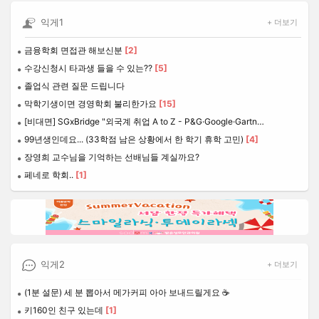
익게1
+ 더보기
금융학회 면접관 해보신분
[2]
수강신청시 타과생 들을 수 있는??
[5]
졸업식 관련 질문 드립니다
막학기생이면 경영학회 불리한가요
[15]
[비대면] SGxBridge "외국계 취업 A to Z - P&G·Google·Gartner를 경험한 현직자가 들려주는 외국계 취업 전략과 커리어 성장법"
99년생인데요... (33학점 남은 상황에서 한 학기 휴학 고민)
[4]
장영희 교수님을 기억하는 선배님들 계실까요?
페네로 학회..
[1]
익게2
+ 더보기
(1분 설문) 세 분 뽑아서 메가커피 아아 보내드릴게요 ☕
키160인 친구 있는데
[1]