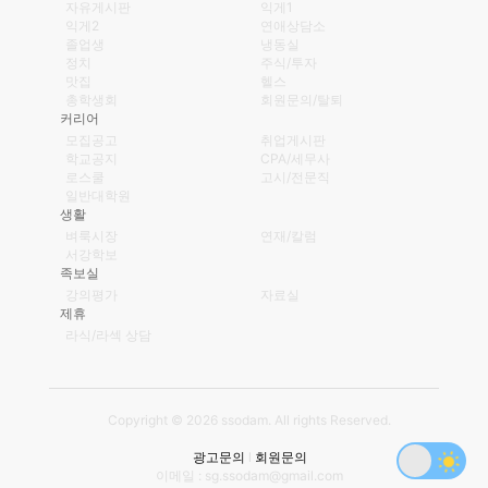
자유게시판
익게1
익게2
연애상담소
졸업생
냉동실
정치
주식/투자
맛집
헬스
총학생회
회원문의/탈퇴
커리어
모집공고
취업게시판
학교공지
CPA/세무사
로스쿨
고시/전문직
일반대학원
생활
벼룩시장
연재/칼럼
서강학보
족보실
강의평가
자료실
제휴
라식/라섹 상담
Copyright © 2026 ssodam. All rights Reserved.
광고문의
l
회원문의
이메일 : sg.ssodam@gmail.com